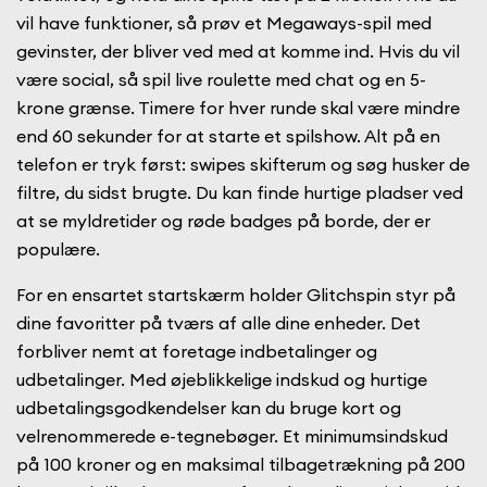
gevinster, der bliver ved med at komme ind. Hvis du vil
være social, så spil live roulette med chat og en 5-
krone grænse. Timere for hver runde skal være mindre
end 60 sekunder for at starte et spilshow. Alt på en
telefon er tryk først: swipes skifterum og søg husker de
filtre, du sidst brugte. Du kan finde hurtige pladser ved
at se myldretider og røde badges på borde, der er
populære.
For en ensartet startskærm holder Glitchspin styr på
dine favoritter på tværs af alle dine enheder. Det
forbliver nemt at foretage indbetalinger og
udbetalinger. Med øjeblikkelige indskud og hurtige
udbetalingsgodkendelser kan du bruge kort og
velrenommerede e-tegnebøger. Et minimumsindskud
på 100 kroner og en maksimal tilbagetrækning på 200
kroner. Vi tilbyder grænser for tab, realitetstjek og tid