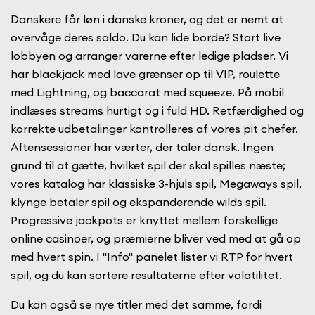
Danskere får løn i danske kroner, og det er nemt at
overvåge deres saldo. Du kan lide borde? Start live
lobbyen og arranger varerne efter ledige pladser. Vi
har blackjack med lave grænser op til VIP, roulette
med Lightning, og baccarat med squeeze. På mobil
indlæses streams hurtigt og i fuld HD. Retfærdighed og
korrekte udbetalinger kontrolleres af vores pit chefer.
Aftensessioner har værter, der taler dansk. Ingen
grund til at gætte, hvilket spil der skal spilles næste;
vores katalog har klassiske 3-hjuls spil, Megaways spil,
klynge betaler spil og ekspanderende wilds spil.
Progressive jackpots er knyttet mellem forskellige
online casinoer, og præmierne bliver ved med at gå op
med hvert spin. I "Info" panelet lister vi RTP for hvert
spil, og du kan sortere resultaterne efter volatilitet.
Du kan også se nye titler med det samme, fordi
Glitchspin tilføjer et grønt tag til lister over nye titler.