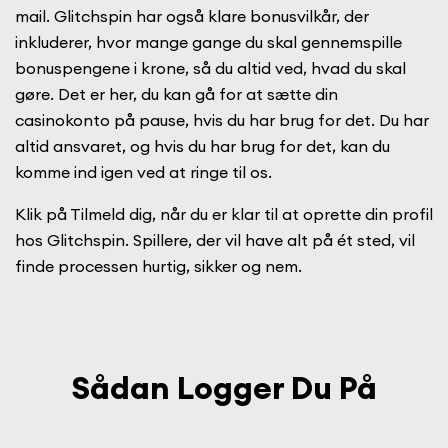
inkluderer, hvor mange gange du skal gennemspille
bonuspengene i krone, så du altid ved, hvad du skal
gøre. Det er her, du kan gå for at sætte din
casinokonto på pause, hvis du har brug for det. Du har
altid ansvaret, og hvis du har brug for det, kan du
komme ind igen ved at ringe til os.
Klik på Tilmeld dig, når du er klar til at oprette din profil
hos Glitchspin. Spillere, der vil have alt på ét sted, vil
finde processen hurtig, sikker og nem.
Sådan Logger Du På
Find "Log ind"-knappen i øverste højre hjørne af