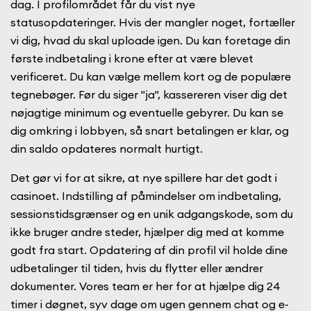
statusopdateringer. Hvis der mangler noget, fortæller
vi dig, hvad du skal uploade igen. Du kan foretage din
første indbetaling i krone efter at være blevet
verificeret. Du kan vælge mellem kort og de populære
tegnebøger. Før du siger "ja", kassereren viser dig det
nøjagtige minimum og eventuelle gebyrer. Du kan se
dig omkring i lobbyen, så snart betalingen er klar, og
din saldo opdateres normalt hurtigt.
Det gør vi for at sikre, at nye spillere har det godt i
casinoet. Indstilling af påmindelser om indbetaling,
sessionstidsgrænser og en unik adgangskode, som du
ikke bruger andre steder, hjælper dig med at komme
godt fra start. Opdatering af din profil vil holde dine
udbetalinger til tiden, hvis du flytter eller ændrer
dokumenter. Vores team er her for at hjælpe dig 24
timer i døgnet, syv dage om ugen gennem chat og e-
mail. Glitchspin har også klare bonusvilkår, der