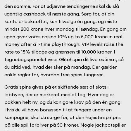
ugentlig cashback til næste gang. Sørg for, at din
konto er bekræftet, kun tilvælge én gang, og miste
mindst 200 krone hver mandag til søndag. En gang om
ugen giver vores casino 10% up to 5,000 krone in real
money after a 1-time playthrough. VIP levels raise the
rate to 15% tilbage og grænsen til 10.000 kroner. I
tegnebogspanelet viser Glitchspin dit live-estimat, så
du altid ved, hvad der sker på mandag. Der gælder
enkle regler for, hvordan free spins fungerer.
Gratis spins gives på et skiftende sæt af slots i
lobbyen, der er markeret med et tag. Hver dag er
pakken helt ny, og du kan gøre krav på den én gang.
Hvis du vil have bonussen til at fungere under en
kampagne, skal du sørge for, at den højeste spinpris
på alle spil forbliver på 50 kroner. Nogle jackpotspil er
ikke inkluderet; du kan se den fulde liste under hvert