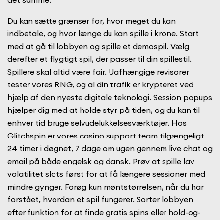
Du kan sætte grænser for, hvor meget du kan
indbetale, og hvor længe du kan spille i krone. Start
med at gå til lobbyen og spille et demospil. Vælg
derefter et flygtigt spil, der passer til din spillestil.
Spillere skal altid være fair. Uafhængige revisorer
tester vores RNG, og al din trafik er krypteret ved
hjælp af den nyeste digitale teknologi. Session popups
hjælper dig med at holde styr på tiden, og du kan til
enhver tid bruge selvudelukkelsesværktøjer. Hos
Glitchspin er vores casino support team tilgængeligt
24 timer i døgnet, 7 dage om ugen gennem live chat og
email på både engelsk og dansk. Prøv at spille lav
volatilitet slots først for at få længere sessioner med
mindre gynger. Forøg kun møntstørrelsen, når du har
forstået, hvordan et spil fungerer. Sorter lobbyen
efter funktion for at finde gratis spins eller hold-og-
vind mekanik. Læs bonusvilkårene vist i krone, før du