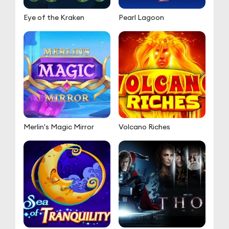
Eye of the Kraken
Pearl Lagoon
Merlin's Magic Mirror
Volcano Riches
Sea of Tranquility
Thor the Mighty Avenger