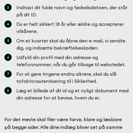
Indtast dit fulde navn og fødselsdatoen, der står
på dit ID.
Du er helt sikkert 18 år eller ældre og accepterer
vilkårene.
Om et kvarter skal du åbne den e-mail, vi sendte
dig, og indsætte bekræftelseskoden.
Udfyld din profil med din adresse og
telefonnummer, når du går tilbage til webstedet.
For at gøre tingene endnu sikrere, skal du slå
tofaktorautentisering til i Sikkerhed.
Læg et billede af dit id og et nyligt dokument med
din adresse for at bevise, hvem du er.
For det meste skal filer være farve, klare og læsbare
på begge sider. Alle dine indlæg bliver set på samme
dag. I profilområdet får du vist nye