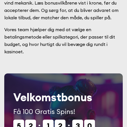
accepterer dem. Og sørg for, at du bliver advaret om
lokale tilbud, der matcher den måde, du spiller på.
Vores team hjælper dig med at vælge en
betalingsmetode eller spilkategori, der passer til dit
budget, og hvor hurtigt du vil bevæge dig rundt i
kasinoet.
Velkomstbonus
Få 100 Gratis Spins!
5
2
1
2
2
8