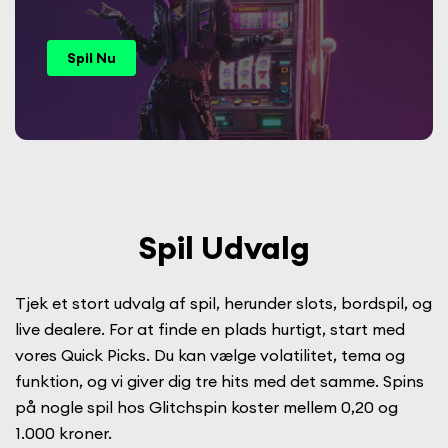
Spil Nu
Spil Udvalg
Tjek et stort udvalg af spil, herunder slots, bordspil, og
live dealere. For at finde en plads hurtigt, start med
vores Quick Picks. Du kan vælge volatilitet, tema og
funktion, og vi giver dig tre hits med det samme. Spins
på nogle spil hos Glitchspin koster mellem 0,20 og
1.000 kroner.