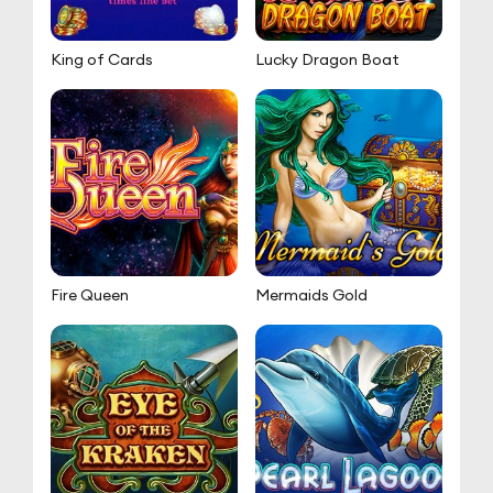
King of Cards
Lucky Dragon Boat
Fire Queen
Mermaids Gold