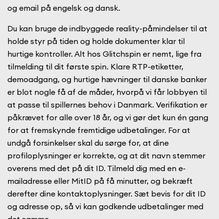
Du kan bruge de indbyggede reality-påmindelser til at
holde styr på tiden og holde dokumenter klar til
hurtige kontroller. Alt hos Glitchspin er nemt, lige fra
tilmelding til dit første spin. Klare RTP-etiketter,
demoadgang, og hurtige hævninger til danske banker
er blot nogle få af de måder, hvorpå vi får lobbyen til
at passe til spillernes behov i Danmark. Verifikation er
påkrævet for alle over 18 år, og vi gør det kun én gang
for at fremskynde fremtidige udbetalinger. For at
undgå forsinkelser skal du sørge for, at dine
profiloplysninger er korrekte, og at dit navn stemmer
overens med det på dit ID. Tilmeld dig med en e-
mailadresse eller MitID på få minutter, og bekræft
derefter dine kontaktoplysninger. Sæt bevis for dit ID
og adresse op, så vi kan godkende udbetalinger med
det samme.