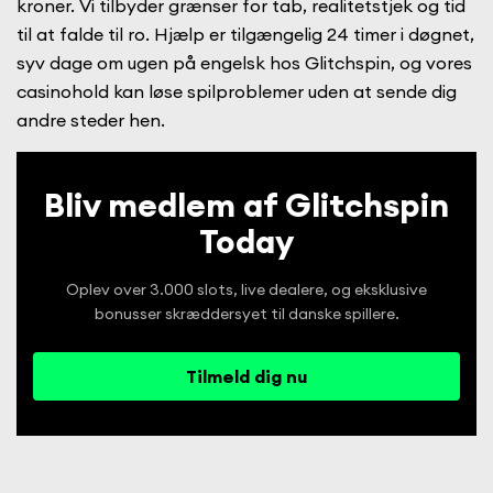
til at falde til ro. Hjælp er tilgængelig 24 timer i døgnet,
syv dage om ugen på engelsk hos Glitchspin, og vores
casinohold kan løse spilproblemer uden at sende dig
andre steder hen.
Bliv medlem af Glitchspin
Today
Oplev over 3.000 slots, live dealere, og eksklusive
bonusser skræddersyet til danske spillere.
Tilmeld dig nu
Bonus Hub