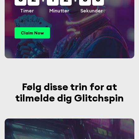
Timer
Minutter
Sekunder
Claim Now
Følg disse trin for at
tilmelde dig Glitchspin
Tilmeld dig Bonus