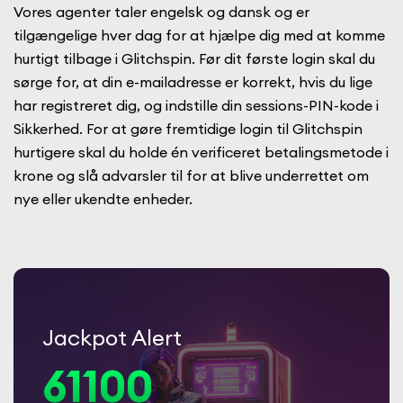
tilgængelige hver dag for at hjælpe dig med at komme
hurtigt tilbage i Glitchspin. Før dit første login skal du
sørge for, at din e-mailadresse er korrekt, hvis du lige
har registreret dig, og indstille din sessions-PIN-kode i
Sikkerhed. For at gøre fremtidige login til Glitchspin
hurtigere skal du holde én verificeret betalingsmetode i
krone og slå advarsler til for at blive underrettet om
nye eller ukendte enheder.
Jackpot Alert
61100